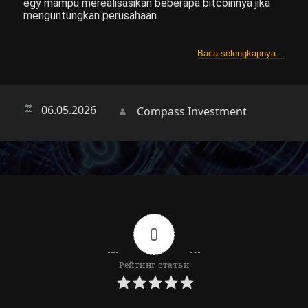
egy mampu merealisasikan beberapa bitcoinnya jika
menguntungkan perusahaan.
Baca selengkapnya…
Опубликовано
06.05.2026
Автор
Compass Investment
0
Рейтинг статьи