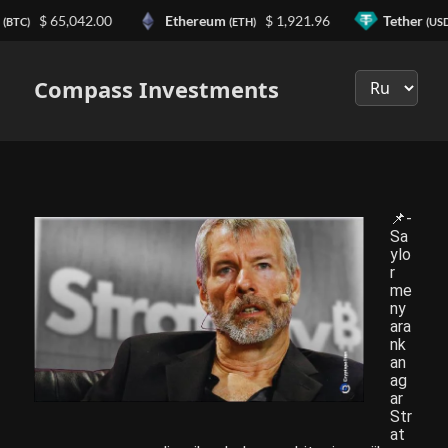
n
$ 65,042.00
Ethereum
$ 1,921.96
Tether
(BTC)
(ETH)
(USD
Выберите
язык
Compass Investments
📌-
Sa
ylo
r
me
ny
ara
nk
an
ag
ar
Str
at