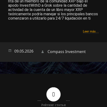
nta de un miembro de la comunidad XRP bajo el
apodo InvestWithD a Grok sobre la cantidad de
actividad de la cuenta de un libro mayor XRP
teóricamente podría manejar si los principales bancos
comenzaron a utilizarlo para 24/7 liquidación en ti
Leer más…
Опубликовано
09.05.2026
Автор
Compass Investment
0
Рейтинг статьи