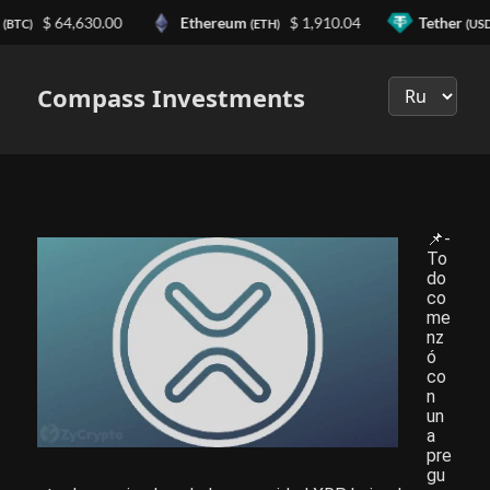
n
$ 64,630.00
Ethereum
$ 1,910.04
Tether
(BTC)
(ETH)
(USD
Выберите
язык
Compass Investments
📌-
To
do
co
me
nz
ó
co
n
un
a
pre
gu