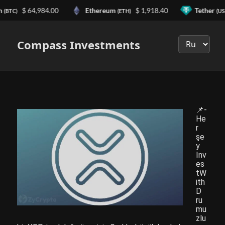
n
$ 64,984.00
Ethereum
$ 1,918.40
Tether
(BTC)
(ETH)
(US
Выберите
язык
Compass Investments
📌-
He
r
şe
y
Inv
es
tW
ith
D
ru
mu
zlu