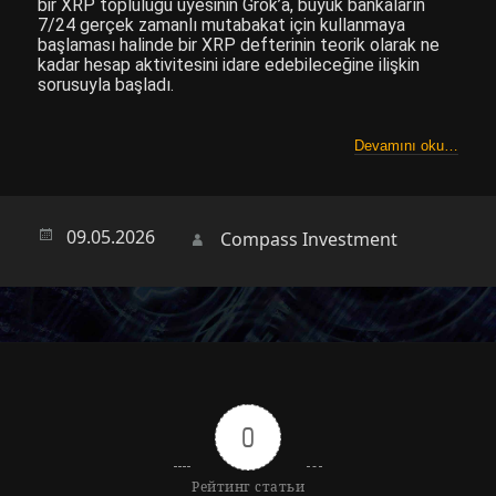
bir XRP topluluğu üyesinin Grok’a, büyük bankaların
7/24 gerçek zamanlı mutabakat için kullanmaya
başlaması halinde bir XRP defterinin teorik olarak ne
kadar hesap aktivitesini idare edebileceğine ilişkin
sorusuyla başladı.
Devamını oku…
Опубликовано
09.05.2026
Автор
Compass Investment
0
Рейтинг статьи