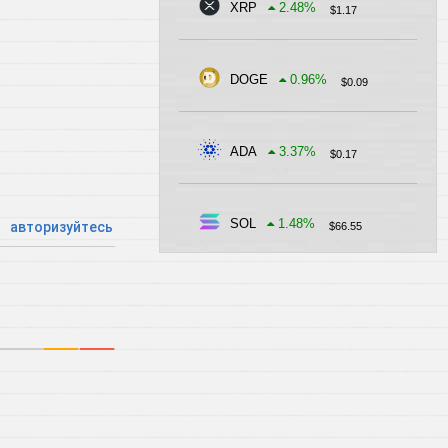
XRP
2.48
%
$
1.17
DOGE
0.96
%
$
0.09
ADA
3.37
%
$
0.17
SOL
1.48
%
авторизуйтесь
$
66.55