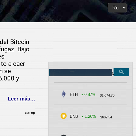
del Bitcoin
ugaz. Bajo
es
to a caer
n se
Search
BTC
-0.32
%
$
62,900.81
on
6.000 y
the
site
ETH
0.87
%
$
1,674.70
Leer más…
автор
BNB
1.26
%
$
602.54