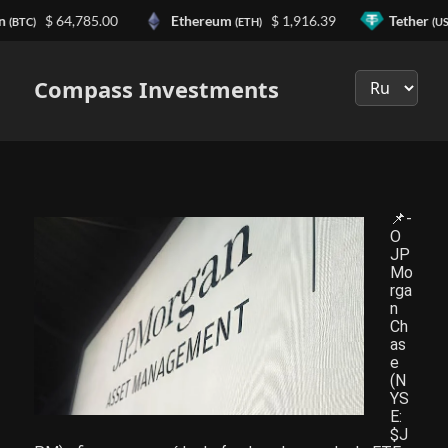
n
$ 64,785.00
Ethereum
$ 1,916.39
Tether
(BTC)
(ETH)
(US
Выберите
язык
Compass Investments
📌-
O
JP
Mo
rga
n
Ch
as
e
(N
YS
E:
$J