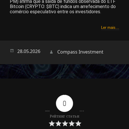
PM) afirma que a saída de fundos observada do ETF
Bitcoin (CRYPTO: $BTC) indica um arrefecimento do
comércio especulativo entre os investidores.
Ler mais…
Опубликовано
28.05.2026
Автор
Compass Investment
0
Рейтинг статьи