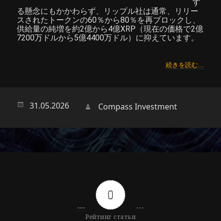
す
る懸念にもかかわらず、リップル社は通常、リリー
スされたトークンの60％から80％を再ブロックし、
供給量の純増を約2億から4億XRP（現在の価格で2億
7200万ドルから5億4400万ドル）に抑えています。
続きを読む…
Опубликовано
31.05.2026
Автор
Compass Investment
0
Рейтинг статьи