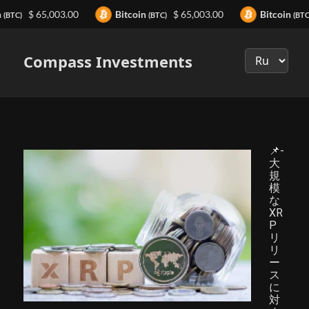
n
$ 65,003.00
Bitcoin
$ 65,003.00
Bitcoin
(BTC)
(BTC)
(BTC
Выберите
язык
Compass Investments
📌-
大
規
模
な
XR
P
リ
リ
ー
ス
に
対