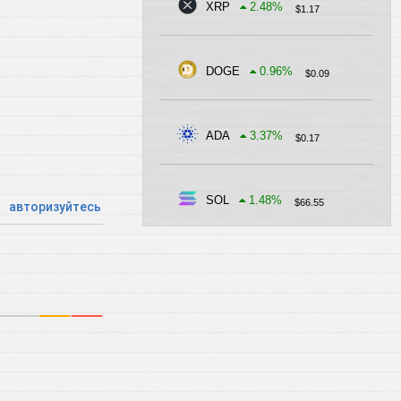
XRP
2.48
%
$
1.17
DOGE
0.96
%
$
0.09
ADA
3.37
%
$
0.17
SOL
1.48
%
$
66.55
авторизуйтесь