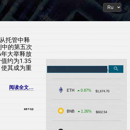
月1日从托管中释
划中的第五次
26年大举释放
值约为1.35
，使其成为重
Search
BTC
-0.32
%
$
62,900.81
on
the
site
阅读全文…
ETH
0.87
%
$
1,674.70
автор
BNB
1.26
%
$
602.54