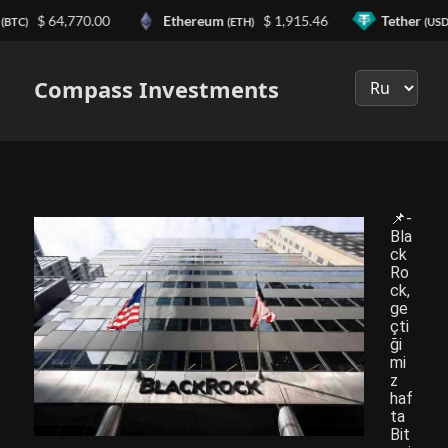
$ 64,770.00
Ethereum
$ 1,915.46
Tether
(BTC)
(ETH)
(USD
Выберите
язык
Compass Investments
📌-
Bla
ck
Ro
ck,
ge
çti
ği
mi
z
haf
ta
Bit