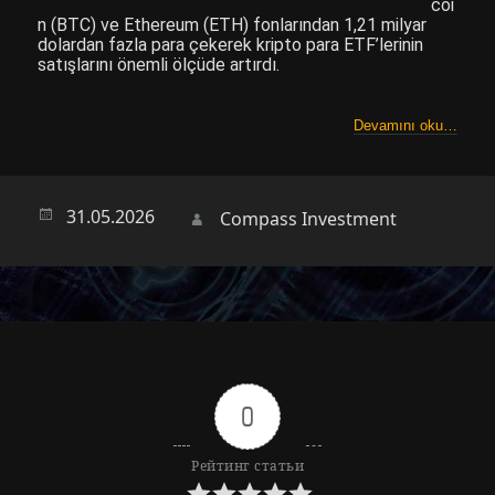
coi
n (BTC) ve Ethereum (ETH) fonlarından 1,21 milyar
dolardan fazla para çekerek kripto para ETF’lerinin
satışlarını önemli ölçüde artırdı.
Devamını oku…
Опубликовано
31.05.2026
Автор
Compass Investment
0
Рейтинг статьи