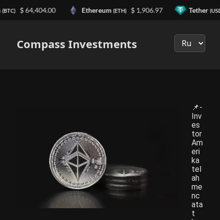
n
$ 64,404.00
Ethereum
$ 1,906.97
Tether
(BTC)
(ETH)
(US
Выберите
язык
Compass Investments
📌-
Inv
es
tor
Am
eri
ka
tel
ah
me
nc
ata
t