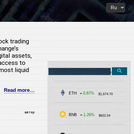
ock trading
hange’s
gital assets,
access to
most liquid
Search
BTC
-0.32
%
$
62,900.81
on
the
site
Read more…
ETH
0.87
%
$
1,674.70
автор
BNB
1.26
%
$
602.54