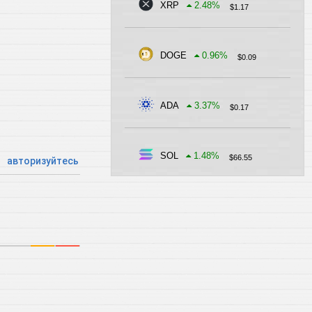
XRP
2.48
%
$
1.17
DOGE
0.96
%
$
0.09
ADA
3.37
%
$
0.17
SOL
1.48
%
$
66.55
авторизуйтесь