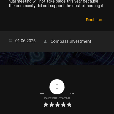
nual meeting will not take place this year because
the community did not support the cost of hosting it.
Read more…
Опубликовано
01.06.2026
Автор
Compass Investment
0
Рейтинг статьи