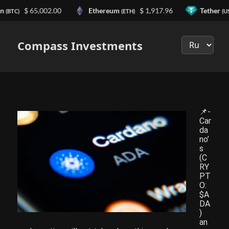
in
$ 65,002.00
Ethereum
$ 1,917.96
Tether
(BTC)
(ETH)
(U
Выберите
язык
Compass Investments
📌-
Car
da
no’
s
(C
RY
PT
O:
$A
DA
)
an