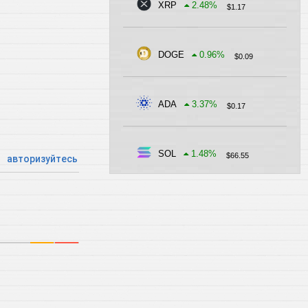
XRP
2.48
%
$
1.17
DOGE
0.96
%
$
0.09
ADA
3.37
%
$
0.17
SOL
1.48
%
$
66.55
авторизуйтесь