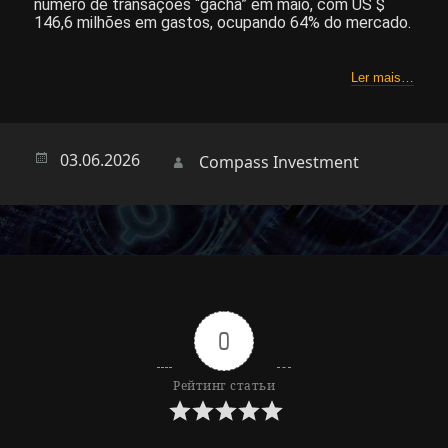
número de transações “gacha” em maio, com US $
146,6 milhões em gastos, ocupando 64% do mercado.
Ler mais…
Опубликовано
03.06.2026
Автор
Compass Investment
0
Рейтинг статьи