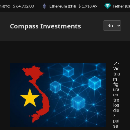
n
$ 64,932.00
Ethereum
$ 1,918.49
Tether
(BTC)
(ETH)
(US
Выберите
язык
Compass Investments
📌-
Vie
tna
m
fig
ura
en
tre
los
die
z
paí
se