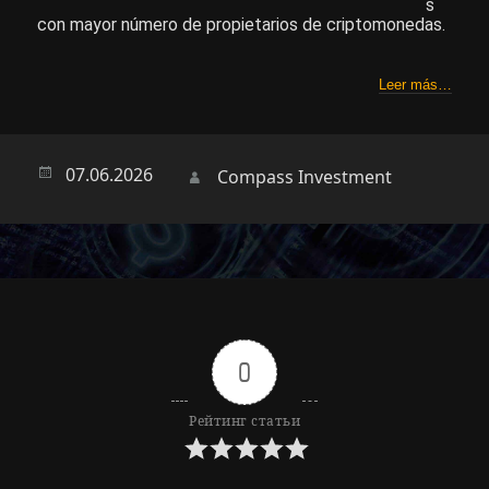
s
con mayor número de propietarios de criptomonedas.
Leer más…
Опубликовано
07.06.2026
Автор
Compass Investment
0
Рейтинг статьи