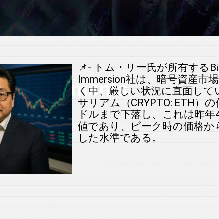
📌- トム・リー氏が所有するBit
Immersion社は、暗号資産
 Investments
く中、厳しい状況に直面してい
サリアム（CRYPTO: ETH）の
ドルまで下落し、これは昨年
r
値であり、ピーク時の価格から
した水準である。