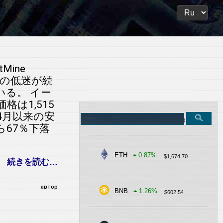
Mine
市場の低迷が続
る。 イー
価格は1,515
4月以来の安
Search
BTC
-0.32
%
$
62,900.81
on
67％下落
the
site
ETH
0.87
%
$
1,674.70
続きを読む…
автор
BNB
1.26
%
$
602.54