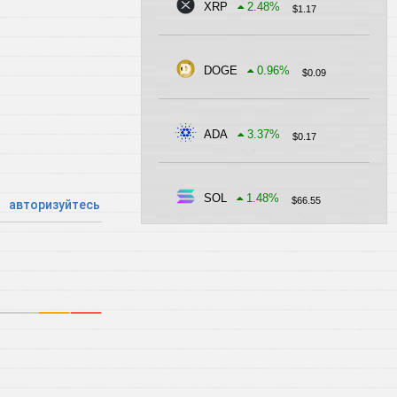
XRP
2.48
%
$
1.17
DOGE
0.96
%
$
0.09
ADA
3.37
%
$
0.17
SOL
1.48
%
$
66.55
авторизуйтесь