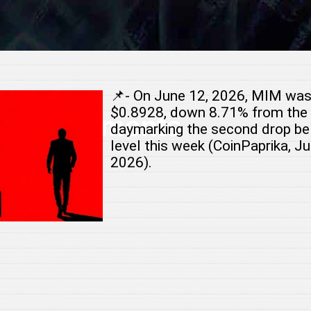
📌- On June 12, 2026, MIM was 
$0.8928, down 8.71% from the 
 Investments
daymarking the second drop be
level this week (CoinPaprika, Ju
2026).
r