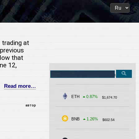
trading at
previous
low that
ne 12,
Search
BTC
-0.32
%
$
62,900.81
on
the
Read more…
site
ETH
0.87
%
$
1,674.70
автор
BNB
1.26
%
$
602.54