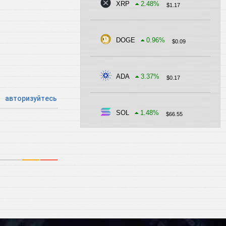
XRP
2.48
%
$
1.17
DOGE
0.96
%
$
0.09
ADA
3.37
%
$
0.17
авторизуйтесь
SOL
1.48
%
$
66.55