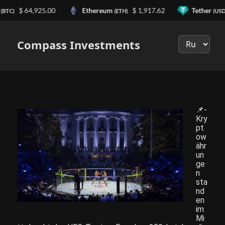
$ 64,925.00
Ethereum
$ 1,917.62
Tether
(BTC)
(ETH)
(USD
Выберите
язык
Compass Investments
📌-
Kry
pt
ow
ähr
un
ge
n
sta
nd
en
im
Mi