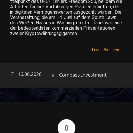
ttelpunkt des UFC-Turniers Freedom 250, bei dem die
Athleten für ihre Vorführungen Prämien erhielten, die
in digitalen Vermögenswerten ausgezahlt wurden. Die
Veranstaltung, die am 14. Juni auf dem South Lawn
des Weißen Hauses in Washington stattfand, war eine
der bedeutendsten kommerziellen Präsentationen
zweier Kryptowährungsgiganten.
Lesen Sie mehr…
Опубликовано
16.06.2026
Автор
Compass Investment
0