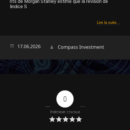
nts de Morgan Stanley estime que la révision de
lindice S
Lire la suite…
Опубликовано
17.06.2026
Автор
Compass Investment
0
Рейтинг статьи