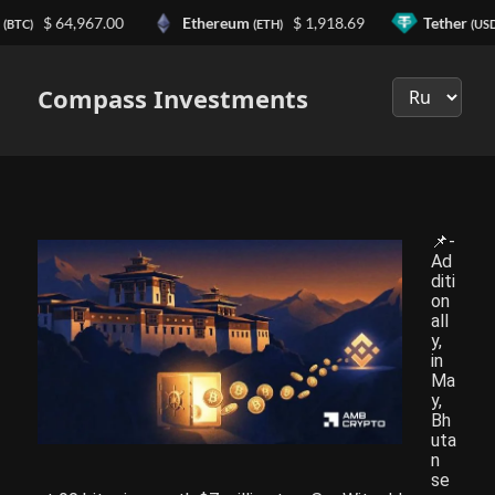
n
$ 64,967.00
Ethereum
$ 1,918.69
Tether
(BTC)
(ETH)
(USD
Выберите
язык
Compass Investments
📌-
Ad
diti
on
all
y,
in
Ma
y,
Bh
uta
n
se