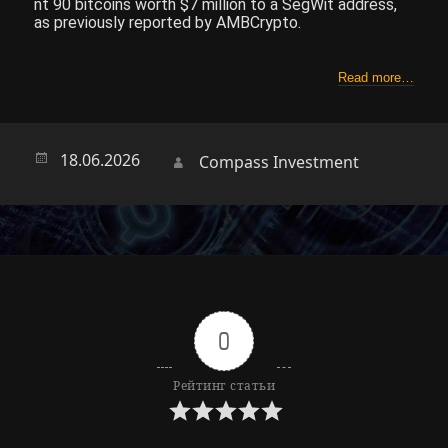
nt 90 bitcoins worth $7 million to a SegWit address,
as previously reported by AMBCrypto.
Read more…
Опубликовано
18.06.2026
Автор
Compass Investment
0
Рейтинг статьи