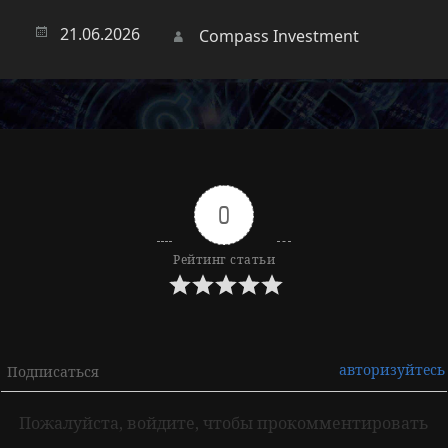
Опубликовано
21.06.2026
Автор
Compass Investment
0
Рейтинг статьи
авторизуйтесь
Подписаться
Пожалуйста, войдите, чтобы прокомментировать