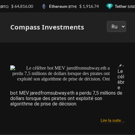
$ 64,816.00
Ethereum
$ 1,916.74
Tether
(BTC)
(ETH)
(USD
Выберите
язык
Compass Investments
📌-
Le
cél
èbr
e
bot MEV jaredfromsubway.eth a perdu 7,5 millions de
dollars lorsque des pirates ont exploité son
algorithme de prise de décision.
Lire la suite…