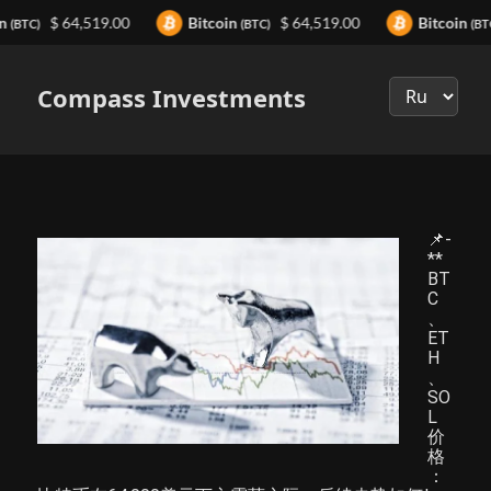
in
$ 64,519.00
Bitcoin
$ 64,519.00
Bitcoin
(BTC)
(BTC)
(BT
Выберите
язык
Compass Investments
📌-
**
BT
C
、
ET
H
、
SO
L
价
格
：