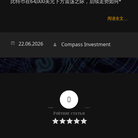
比特币在64,000美元下方震荡之际，后续走势如何*
阅读全文…
Опубликовано
22.06.2026
Автор
Compass Investment
0
Рейтинг статьи