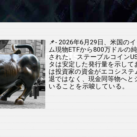
📌- 2026年6月29日、米国
ム現物ETFから800万ドルの
 Investments
された。 ステーブルコインU
タは安定した発行量を示して
は投資家の資金がエコシステ
r
退ではなく、現金同等物へと
いることを示唆している。