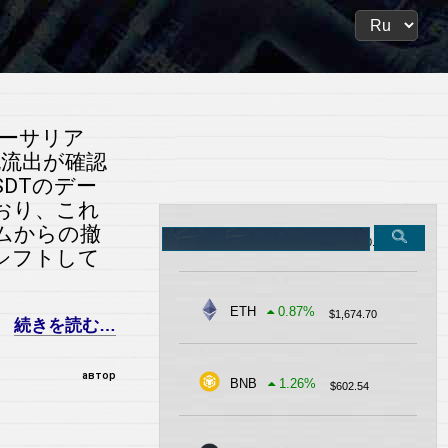
のイーサリア
純流出が確認
SDTのデー
おり、これ
ムからの撤
Search
BTC
-0.32
%
$
62,900.81
on
シフトして
the
site
ETH
0.87
%
$
1,674.70
続きを読む…
автор
BNB
1.26
%
$
602.54