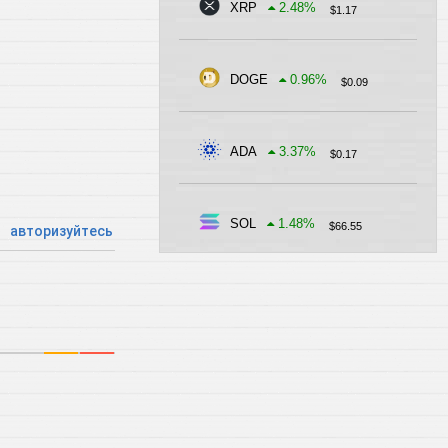
XRP
2.48
%
$
1.17
DOGE
0.96
%
$
0.09
ADA
3.37
%
$
0.17
SOL
1.48
%
$
66.55
авторизуйтесь