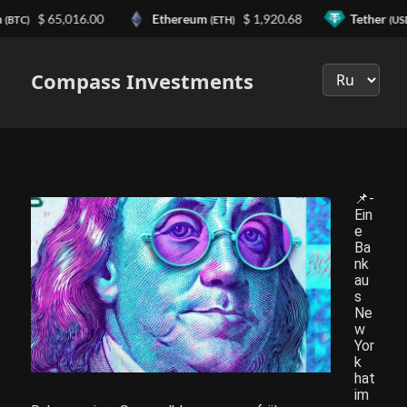
n
$ 65,016.00
Ethereum
$ 1,920.68
Tether
(BTC)
(ETH)
(US
Выберите
язык
Compass Investments
📌-
Ein
e
Ba
nk
au
s
Ne
w
Yor
k
hat
im