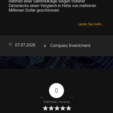
Rahmen einer Sammelklage wegen früherer
Datenlecks einen Vergleich in Höhe von mehreren
Millionen Dollar geschlossen.
Lesen Sie mehr…
Опубликовано
07.07.2026
Автор
Compass Investment
0
Рейтинг статьи