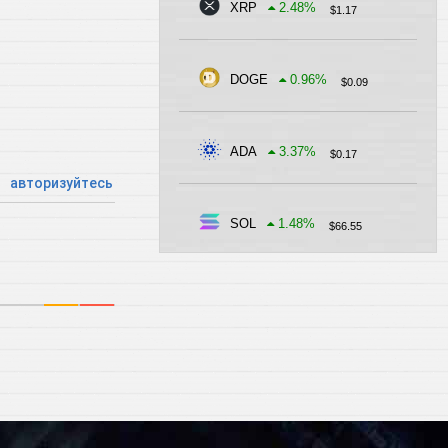
XRP
2.48
%
$
1.17
DOGE
0.96
%
$
0.09
ADA
3.37
%
$
0.17
авторизуйтесь
SOL
1.48
%
$
66.55