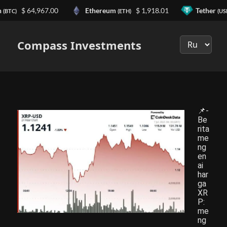
n
$ 64,967.00
Ethereum
$ 1,918.01
Tether
(BTC)
(ETH)
(US
Выберите
язык
Compass Investments
📌-
Be
rita
me
ng
en
ai
har
ga
XR
P:
me
ng