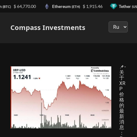
n
$ 64,770.00
Ethereum
$ 1,915.46
Tether
(BTC)
(ETH)
(US
Выберите
язык
Compass Investments
📌-
关
于
XR
P
价
格
的
最
新
消
息
：