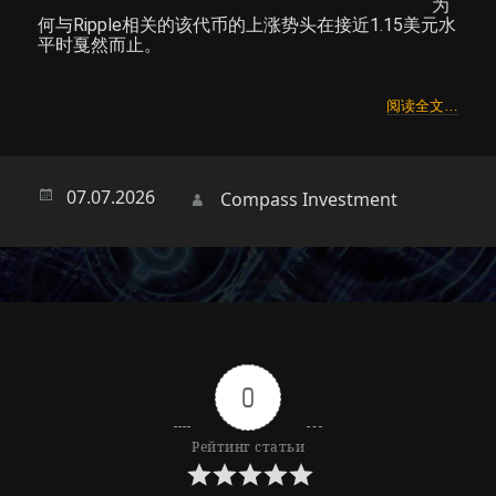
为
何与Ripple相关的该代币的上涨势头在接近1.15美元水
平时戛然而止。
阅读全文…
Опубликовано
07.07.2026
Автор
Compass Investment
0
Рейтинг статьи