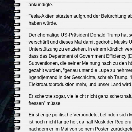
ankündigte.
Tesla-Aktien stürzten aufgrund der Befürchtung ab
haben würde.
Der ehemalige US-Präsident Donald Trump hat s
verschärft und dieses Mal damit gedroht, Musks 
Unterstützung zu entziehen. In einem kürzlich verö
dass das Department of Government Efficiency 
Subventionen, die seiner Meinung nach zu den hö
gezahlt wurden, “genau unter die Lupe zu nehmen
irgendjemand in der Geschichte, schrieb Trump. “
Elektroautoproduktion mehr, und unser Land wir
Er scherzte sogar, vielleicht nicht ganz scherzha
fressen” müsse.
Einst enge politische Verbündete, befinden sich 
ist noch nicht lange her, da half Musk der Regier
nachdem er im Mai von seinem Posten zurückgetre