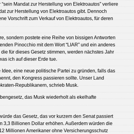
r “sein Mandat zur Herstellung von Elektroautos” verliere
t zur Herstellung von Elektroautos gibt. Dennoch
ne Vorschrift zum Verkauf von Elektroautos, für deren
re, sondern postete eine Reihe von bissigen Antworten
nenden Pinocchio mit dem Wort “LIAR” und ein anderes
, die für dieses Gesetz stimmen, werden nächstes Jahr
was ich auf dieser Erde tue.
ee, eine neue politische Partei zu gründen, falls das
nennt, den Kongress passieren sollte. Unser Land
okraten-Republikanern, schrieb Musk.
engesetz, das Musk wiederholt als ekelhafte
ürde das Gesetz, das vor kurzem den Senat passiert
um 3,3 Billionen Dollar erhöhen. Außerdem würden die
 12 Millionen Amerikaner ohne Versicherungsschutz