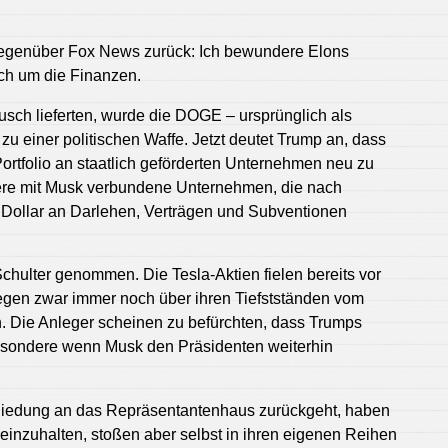
 gegenüber Fox News zurück: Ich bewundere Elons
ch um die Finanzen.
ch lieferten, wurde die DOGE – ursprünglich als
u einer politischen Waffe. Jetzt deutet Trump an, dass
ortfolio an staatlich geförderten Unternehmen neu zu
re mit Musk verbundene Unternehmen, die nach
 Dollar an Darlehen, Verträgen und Subventionen
 Schulter genommen. Die Tesla-Aktien fielen bereits vor
egen zwar immer noch über ihren Tiefstständen vom
n. Die Anleger scheinen zu befürchten, dass Trumps
sondere wenn Musk den Präsidenten weiterhin
hiedung an das Repräsentantenhaus zurückgeht, haben
li einzuhalten, stoßen aber selbst in ihren eigenen Reihen