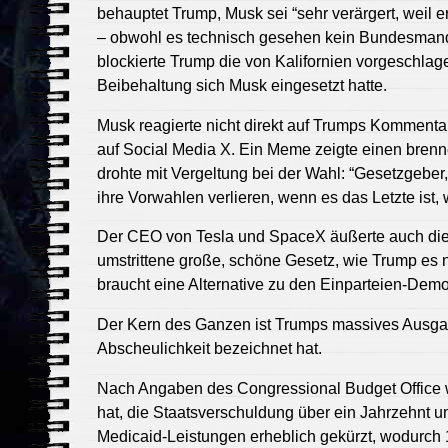
behauptet Trump, Musk sei “sehr verärgert, weil e
– obwohl es technisch gesehen kein Bundesmanda
blockierte Trump die von Kalifornien vorgeschlage
Beibehaltung sich Musk eingesetzt hatte.
Musk reagierte nicht direkt auf Trumps Kommenta
auf Social Media X. Ein Meme zeigte einen bren
drohte mit Vergeltung bei der Wahl: “Gesetzgeber
ihre Vorwahlen verlieren, wenn es das Letzte ist, 
Der CEO von Tesla und SpaceX äußerte auch die Id
umstrittene große, schöne Gesetz, wie Trump es 
braucht eine Alternative zu den Einparteien-Dem
Der Kern des Ganzen ist Trumps massives Ausgab
Abscheulichkeit bezeichnet hat.
Nach Angaben des Congressional Budget Office w
hat, die Staatsverschuldung über ein Jahrzehnt 
Medicaid-Leistungen erheblich gekürzt, wodurch