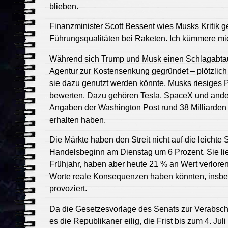
blieben.
Finanzminister Scott Bessent wies Musks Kritik
Führungsqualitäten bei Raketen. Ich kümmere mi
Während sich Trump und Musk einen Schlagabtaus
Agentur zur Kostensenkung gegründet – plötzlich z
sie dazu genutzt werden könnte, Musks riesiges P
bewerten. Dazu gehören Tesla, SpaceX und ande
Angaben der Washington Post rund 38 Milliarden
erhalten haben.
Die Märkte haben den Streit nicht auf die leichte
Handelsbeginn am Dienstag um 6 Prozent. Sie li
Frühjahr, haben aber heute 21 % an Wert verlore
Worte reale Konsequenzen haben könnten, insbe
provoziert.
Da die Gesetzesvorlage des Senats zur Verabsc
es die Republikaner eilig, die Frist bis zum 4. Ju