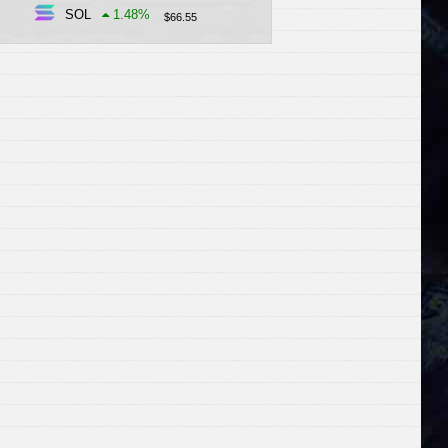
SOL
1.48
%
$
66.55