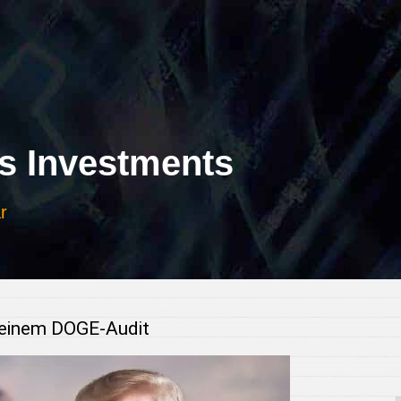
 Investments
r
 einem DOGE-Audit