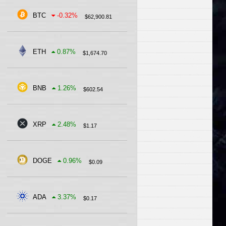
BTC
-0.32
%
$
62,900.81
ETH
0.87
%
$
1,674.70
BNB
1.26
%
$
602.54
XRP
2.48
%
$
1.17
DOGE
0.96
%
$
0.09
ADA
3.37
%
$
0.17