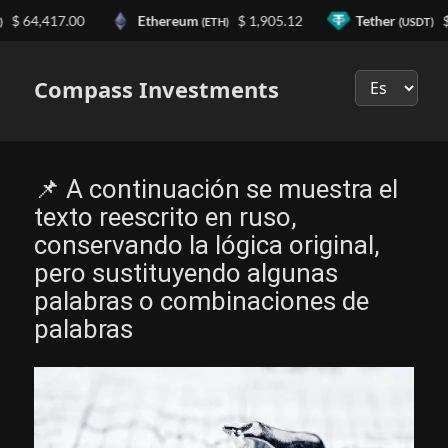
 64,417.00
Ethereum
$ 1,905.12
Tether
$ 0
(ETH)
(USDT)
Выберите
язык
Compass Investments
📌 A continuación se muestra el
texto reescrito en ruso,
conservando la lógica original,
pero sustituyendo algunas
palabras o combinaciones de
palabras