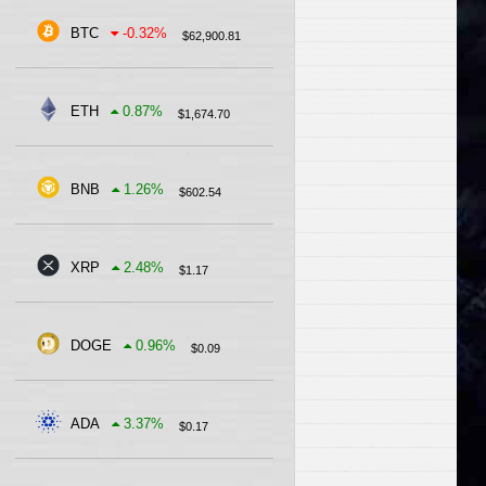
BTC
-0.32
%
$
62,900.81
ETH
0.87
%
$
1,674.70
BNB
1.26
%
$
602.54
XRP
2.48
%
$
1.17
DOGE
0.96
%
$
0.09
ADA
3.37
%
$
0.17