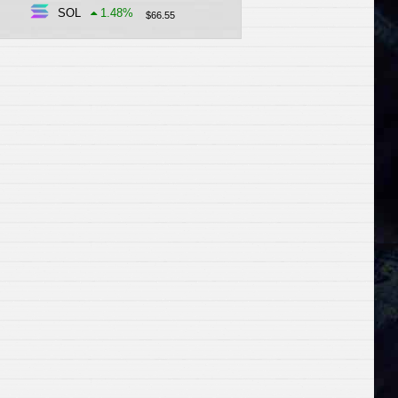
SOL
1.48
%
$
66.55