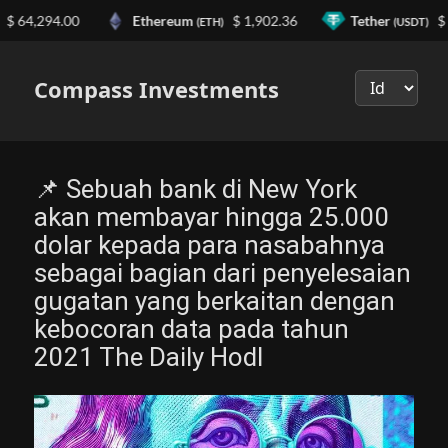
 64,294.00
Ethereum
$ 1,902.36
Tether
$ 0
(ETH)
(USDT)
Выберите
язык
Compass Investments
📌 Sebuah bank di New York
akan membayar hingga 25.000
dolar kepada para nasabahnya
sebagai bagian dari penyelesaian
gugatan yang berkaitan dengan
kebocoran data pada tahun
2021 The Daily Hodl