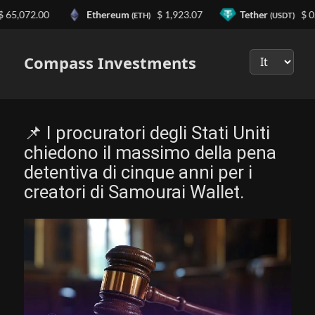
5,072.00
Ethereum
$ 1,923.07
Tether
$ 0.9
(ETH)
(USDT)
Выберите
язык
Compass Investments
📌 I procuratori degli Stati Uniti
chiedono il massimo della pena
detentiva di cinque anni per i
creatori di Samourai Wallet.