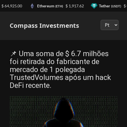
64,925.00
Ethereum
$ 1,917.62
Tether
$ 0.
(ETH)
(USDT)
Выберите
язык
Compass Investments
📌 Uma soma de $ 6.7 milhões
foi retirada do fabricante de
mercado de 1 polegada
TrustedVolumes após um hack
DeFi recente.