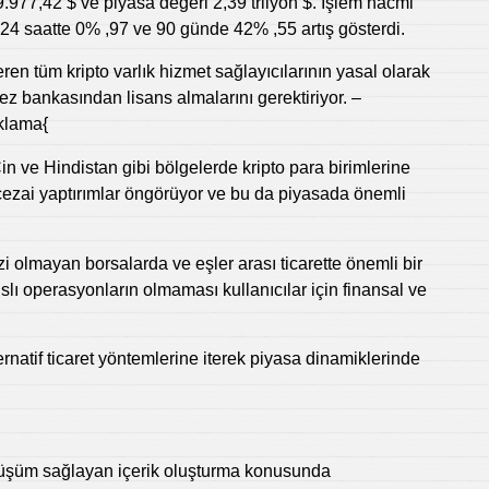
9.977,42 $ ve piyasa değeri 2,39 trilyon $. İşlem hacmi
 24 saatte 0% ,97 ve 90 günde 42% ,55 artış gösterdi.
en tüm kripto varlık hizmet sağlayıcılarının yasal olarak
z bankasından lisans almalarını gerektiriyor. –
ıklama{
n ve Hindistan gibi bölgelerde kripto para birimlerine
n cezai yaptırımlar öngörüyor ve bu da piyasada önemli
i olmayan borsalarda ve eşler arası ticarette önemli bir
lı operasyonların olmaması kullanıcılar için finansal ve
ernatif ticaret yöntemlerine iterek piyasa dinamiklerinde
dönüşüm sağlayan içerik oluşturma konusunda