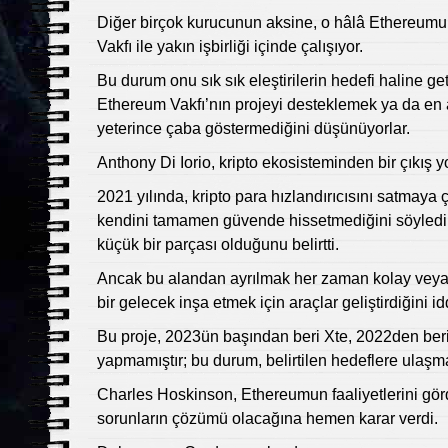
Diğer birçok kurucunun aksine, o hâlâ Ethereumun 
Vakfı ile yakın işbirliği içinde çalışıyor.
Bu durum onu sık sık eleştirilerin hedefi haline get
Ethereum Vakfı’nın projeyi desteklemek ya da en az
yeterince çaba göstermediğini düşünüyorlar.
Anthony Di Iorio, kripto ekosisteminden bir çıkış 
2021 yılında, kripto para hızlandırıcısını satmaya
kendini tamamen güvende hissetmediğini söyledi v
küçük bir parçası olduğunu belirtti.
Ancak bu alandan ayrılmak her zaman kolay veya
bir gelecek inşa etmek için araçlar geliştirdiğini i
Bu proje, 2023ün başından beri Xte, 2022den ber
yapmamıştır; bu durum, belirtilen hedeflere ulaş
Charles Hoskinson, Ethereumun faaliyetlerini gördük
sorunların çözümü olacağına hemen karar verdi.