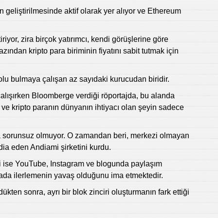
geliştirilmesinde aktif olarak yer alıyor ve Ethereum
iriyor, zira birçok yatırımcı, kendi görüşlerine göre
ından kripto para biriminin fiyatını sabit tutmak için
yolu bulmaya çalışan az sayıdaki kurucudan biridir.
 çalışırken Bloomberge verdiği röportajda, bu alanda
e kripto paranın dünyanın ihtiyacı olan şeyin sadece
 sorunsuz olmuyor. O zamandan beri, merkezi olmayan
ddia eden Andiami şirketini kurdu.
i ise YouTube, Instagram ve blogunda paylaşım
mada ilerlemenin yavaş olduğunu ima etmektedir.
ten sonra, ayrı bir blok zinciri oluşturmanın fark ettiği