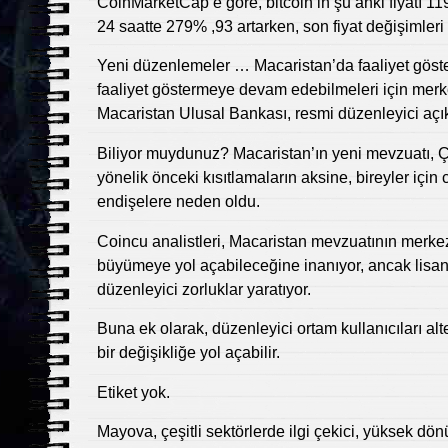
CoinMarketCap’e göre, bitcoin’in şu anki fiyatı 11
24 saatte 279% ,93 artarken, son fiyat değişimleri
Yeni düzenlemeler … Macaristan’da faaliyet göster
faaliyet göstermeye devam edebilmeleri için merke
Macaristan Ulusal Bankası, resmi düzenleyici aç
Biliyor muydunuz? Macaristan’ın yeni mevzuatı, Çi
yönelik önceki kısıtlamaların aksine, bireyler içi
endişelere neden oldu.
Coincu analistleri, Macaristan mevzuatının merkez
büyümeye yol açabileceğine inanıyor, ancak lisans
düzenleyici zorluklar yaratıyor.
Buna ek olarak, düzenleyici ortam kullanıcıları alt
bir değişikliğe yol açabilir.
Etiket yok.
Mayova, çeşitli sektörlerde ilgi çekici, yüksek 