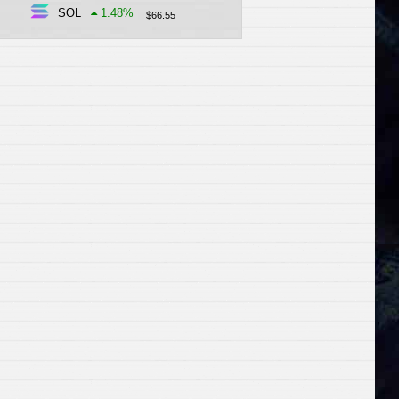
SOL
1.48
%
$
66.55