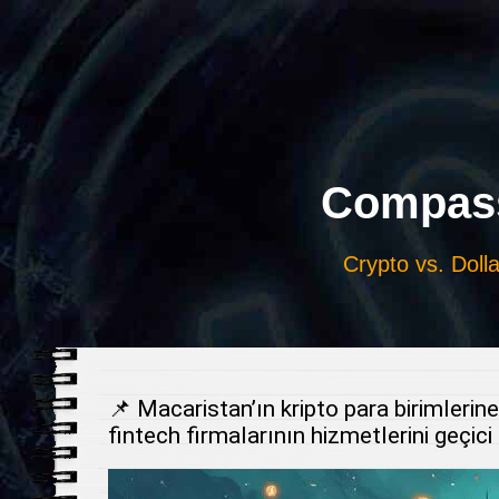
Выберите
язык
Compass
Crypto vs. Dolla
📌 Macaristan’ın kripto para birimlerin
fintech firmalarının hizmetlerini geçi