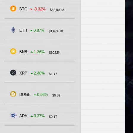
BTC
-0.32
%
$
62,900.81
ETH
0.87
%
$
1,674.70
BNB
1.26
%
$
602.54
XRP
2.48
%
$
1.17
DOGE
0.96
%
$
0.09
ADA
3.37
%
$
0.17