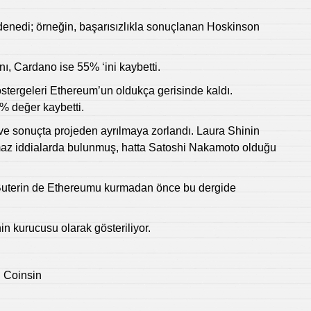
 denedi; örneğin, başarısızlıkla sonuçlanan Hoskinson
ı, Cardano ise 55% ‘ini kaybetti.
tergeleri Ethereum’un oldukça gerisinde kaldı.
% değer kaybetti.
ve sonuçta projeden ayrılmaya zorlandı. Laura Shinin
lmaz iddialarda bulunmuş, hatta Satoshi Nakamoto olduğu
; Buterin de Ethereumu kurmadan önce bu dergide
n kurucusu olarak gösteriliyor.
d Coinsin