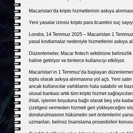
Macaristan’da kripto hizmetlerinin askıya alınması
Yeni yasalar izinsiz kripto para ticaretini suç sayıy
Londra, 14 Temmuz 2025 – Macaristan 1 Temmuz’dan
yasal kısıtlamalar nedeniyle hizmetlerini askıya ala
Düzenlemeler, Macar fintech sektörüne belirsizlik 
haline getiriyor ve binlerce kullanıcıyı etkiliyor.
Macaristan’ın 1 Temmuz’da başlayan düzenlemesi, R
toplu olarak askıya alınmasına yol açtı. Yeni satın 
ancak kullanıcılar varlıklarını hala satabilir ve baz
ulusal bankası artık tüm kripto hizmet sağlayıcıları
ihlali, işlemin boyutuna bağlı olarak beş yıla kadar
çizelgesi vermeden hizmeti geri yükleyeceğini söy
dondurulmasının hükümetin sert önlemlerini yansıttı
uzmanları, belirsiz lisanslama prosedürleri konusun