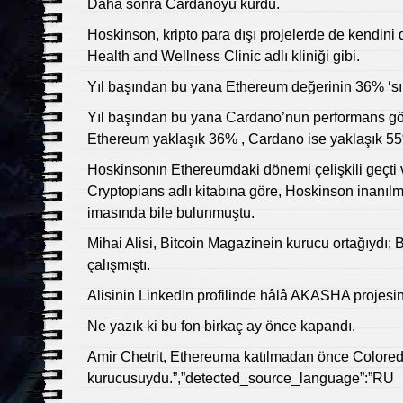
Daha sonra Cardanoyu kurdu.
Hoskinson, kripto para dışı projelerde de kendini
Health and Wellness Clinic adlı kliniği gibi.
Yıl başından bu yana Ethereum değerinin 36% ‘sın
Yıl başından bu yana Cardano’nun performans gös
Ethereum yaklaşık 36% , Cardano ise yaklaşık 55
Hoskinsonın Ethereumdaki dönemi çelişkili geçti 
Cryptopians adlı kitabına göre, Hoskinson inanı
imasında bile bulunmuştu.
Mihai Alisi, Bitcoin Magazinein kurucu ortağıydı
çalışmıştı.
Alisinin LinkedIn profilinde hâlâ AKASHA projesini
Ne yazık ki bu fon birkaç ay önce kapandı.
Amir Chetrit, Ethereuma katılmadan önce Colore
kurucusuydu.”,”detected_source_language”:”RU