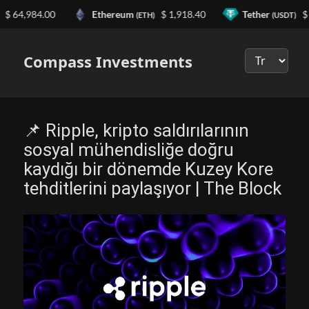
64,984.00
Ethereum
$ 1,918.40
Tether
$ 0.
(ETH)
(USDT)
Выберите
язык
Compass Investments
📌 Ripple, kripto saldırılarının
sosyal mühendisliğe doğru
kaydığı bir dönemde Kuzey Kore
tehditlerini paylaşıyor | The Block