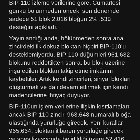
BIP-110 izleme verilerine göre, Cumartesi
günkü bölünmeden önceki son dönemde
sadece 51 blok 2.016 bloğun 2% ,53ü
desteğini açıkladı.
Yayınlandığı anda, bölünmeden sonra ana
zincirdeki ilk dokuz bloktan hiçbiri BIP-110’u
desteklemiyordu. BIP-110 düğümleri 961.632
blokunu reddettikten sonra, bu blok üzerine
inşa edilen blokları takip etme imkânını
kaybettiler. Artık kendi zincirleri, sinyal blokları
oluşturmak ve dalı devam ettirmek için kendi
madencilerine ihtiyaç duyuyor.
BIP-110un işlem verilerine ilişkin kısıtlamaları,
ancak BIP-110 zinciri 963.648 numaralı bloğa
ulaştığında yürürlüğe girecek. Yeni kurallar
965.664. bloktan itibaren yürürlüğe girecek
ve spesifikasyonda belirtildiği üzere 52.416