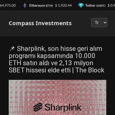
975.00
Ethereum
$ 1,920.44
Tether
$ 0.999
(ETH)
(USDT)
Выберите
язык
Compass Investments
📌 Sharplink, son hisse geri alım
programı kapsamında 10.000
ETH satın aldı ve 2,13 milyon
SBET hissesi elde etti | The Block