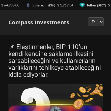
64,983.00
Ethereum
$ 1,919.34
Tether
$ 0.
(ETH)
(USDT)
Выберите
язык
Compass Investments
📌 Eleştirmenler, BIP-110’un
kendi kendine saklama ilkesini
sarsabileceğini ve kullanıcıların
varlıklarını tehlikeye atabileceğini
iddia ediyorlar.