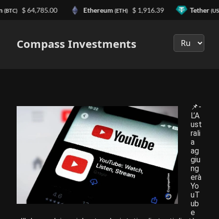
n
$ 64,785.00
Ethereum
$ 1,916.39
Tether
(BTC)
(ETH)
(US
Выберите
язык
Compass Investments
📌-
L’A
ust
rali
a
ag
giu
ng
erà
Yo
uT
ub
e