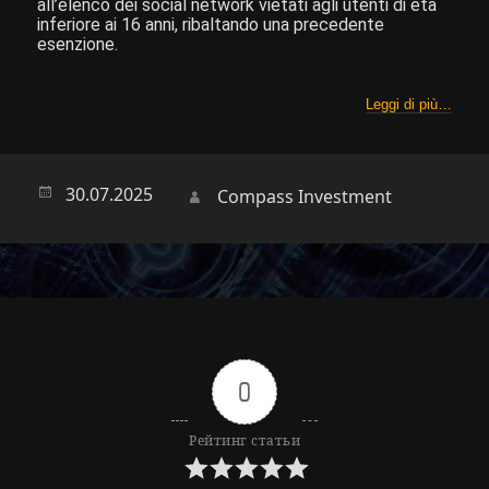
all’elenco dei social network vietati agli utenti di età
inferiore ai 16 anni, ribaltando una precedente
esenzione.
Leggi di più…
Опубликовано
30.07.2025
Автор
Compass Investment
0
Рейтинг статьи