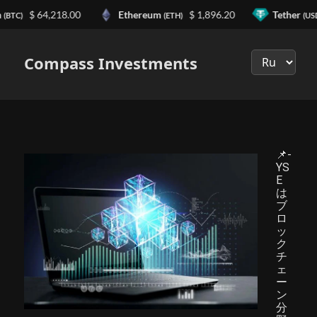
n
$ 64,218.00
Ethereum
$ 1,896.20
Tether
(BTC)
(ETH)
(US
Выберите
язык
Compass Investments
📌-
YS
E
は
ブ
ロ
ッ
ク
チ
ェ
ー
ン
分