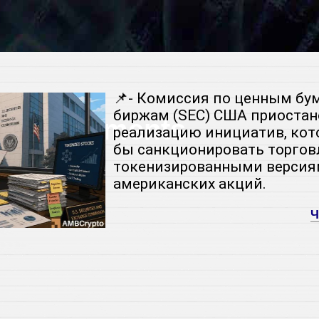
📌- Комиссия по ценным бу
биржам (SEC) США приоста
 Investments
реализацию инициатив, кот
бы санкционировать торго
токенизированными верси
r
американских акций.
Ч