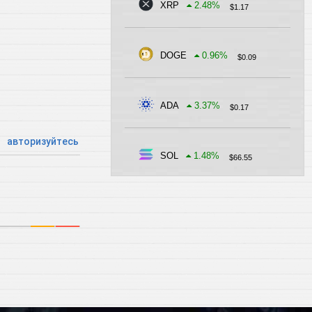
XRP
2.48
%
$
1.17
DOGE
0.96
%
$
0.09
ADA
3.37
%
$
0.17
авторизуйтесь
SOL
1.48
%
$
66.55